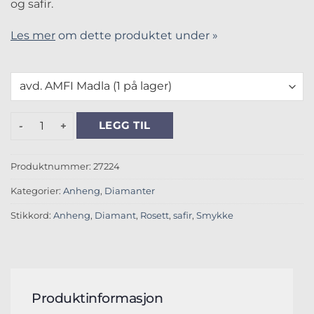
og safir.
Les mer
om dette produktet under »
Rosettanheng 0,14ct WSI Safir Hv 585 antall
LEGG TIL
Produktnummer:
27224
Kategorier:
Anheng
,
Diamanter
Stikkord:
Anheng
,
Diamant
,
Rosett
,
safir
,
Smykke
Produktinformasjon