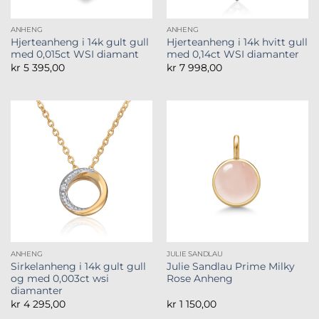
ANHENG
ANHENG
Hjerteanheng i 14k gult gull
Hjerteanheng i 14k hvitt gull
med 0,015ct WSI diamant
med 0,14ct WSI diamanter
kr
5 395,00
kr
7 998,00
ANHENG
JULIE SANDLAU
Sirkelanheng i 14k gult gull
Julie Sandlau Prime Milky
og med 0,003ct wsi
Rose Anheng
diamanter
kr
4 295,00
kr
1 150,00