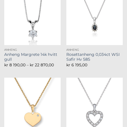
ANHENG
ANHENG
Anheng Margrete 14k hvitt
Rosettanheng 0,034ct WSI
gull
Safir Hv 585
Prisområde:
kr
8 190,00
–
kr
22 870,00
kr
6 195,00
kr 8
190,00
til
kr 22
870,00