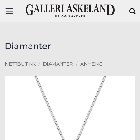
Skip
to
content
Diamanter
NETTBUTIKK
/
DIAMANTER
/
ANHENG