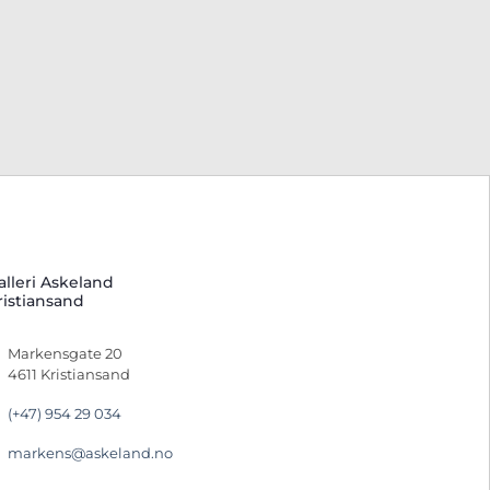
alleri Askeland
ristiansand
Markensgate 20
4611 Kristiansand
(+47) 954 29 034
markens@askeland.no