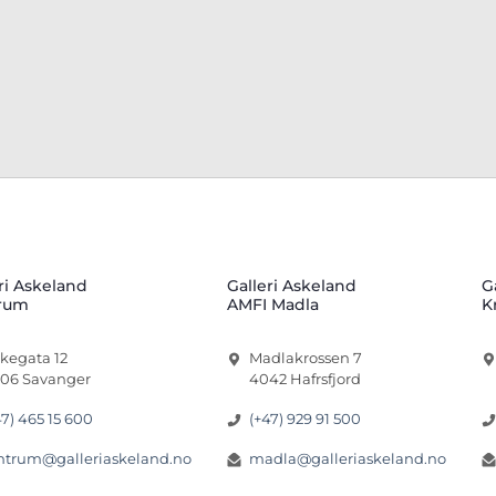
ri Askeland
Galleri Askeland
G
rum
AMFI Madla
K
rkegata 12
Madlakrossen 7
06 Savanger
4042 Hafrsfjord
47) 465 15 600
(+47) 929 91 500
ntrum@galleriaskeland.no
madla@galleriaskeland.no