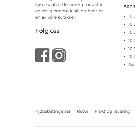
kjøpesenter. Reserver produkter
Åpn
enkelt gjennom klikk og hent på
10
en av våre butikker.
10.
Følg oss
10.
10.
10.
10.
Sø
Kjøpsbetingelser
Retur
Frakt og levering