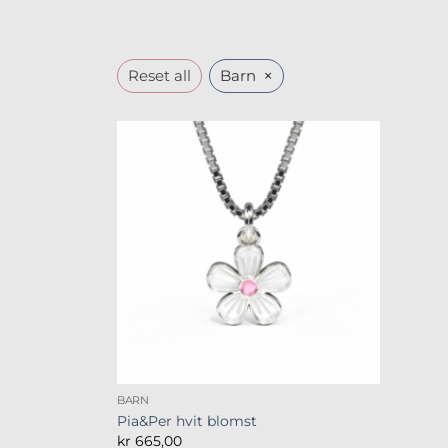
×
Reset all
Barn
BARN
Pia&Per hvit blomst
kr
665,00