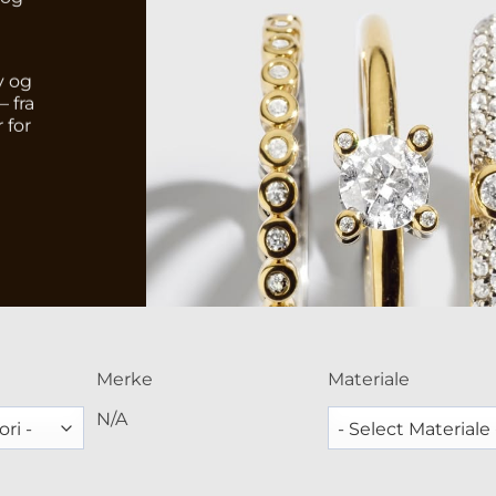
v og
– fra
 for
Merke
Materiale
N/A