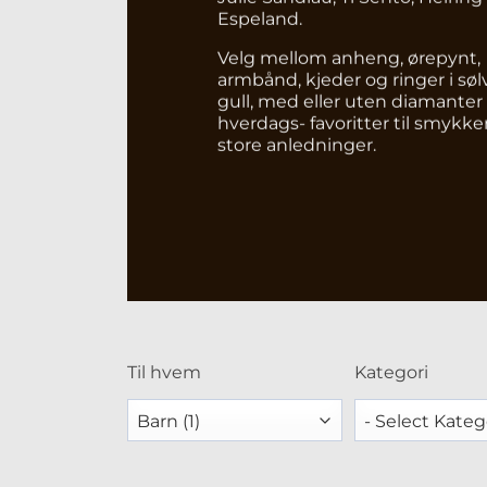
Espeland.
Velg mellom anheng, ørepynt,
armbånd, kjeder og ringer i søl
gull, med eller uten diamanter 
hverdags- favoritter til smykker
store anledninger.
Til hvem
Kategori