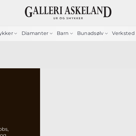
ykker
Diamanter
Barn
Bunadsølv
Verksted
obs,
 og