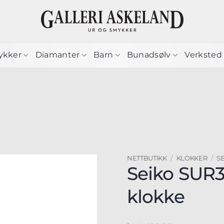
ykker
Diamanter
Barn
Bunadsølv
Verksted
NETTBUTIKK
/
KLOKKER
/
S
Seiko SUR3
klokke