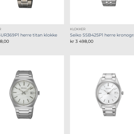
R
KLOKKER
SUR369P1 herre titan klokke
Seiko SSB425P1 herre kronogr
8,00
kr
3 498,00