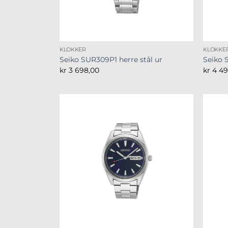
KLOKKER
KLOKKE
Seiko SUR309P1 herre stål ur
Seiko 
kr
3 698,00
kr
4 49