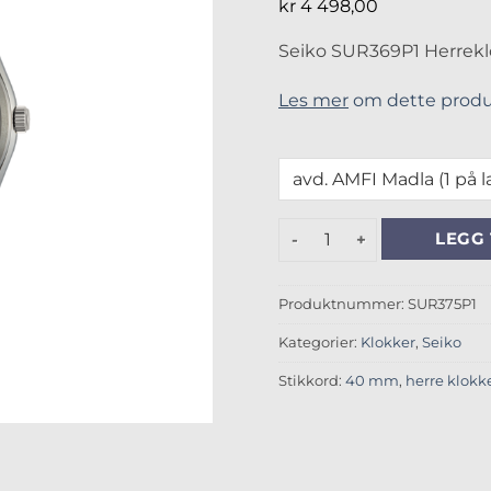
kr
4 498,00
Seiko SUR369P1 Herreklo
Les mer
om dette produ
Seiko SUR375P1 herre titan
LEGG 
Produktnummer:
SUR375P1
Kategorier:
Klokker
,
Seiko
Stikkord:
40 mm
,
herre klokk