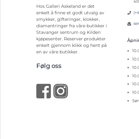
40
Hos Galleri Askeland er det
(+
enkelt å finne et godt utvalg av
smykker, gifteringer, klokker,
se
diamantringer fra våre butikker i
Stavanger sentrum og Kilden
kjøpesenter. Reserver produkter
Åpn
enkelt gjennom klikk og hent på
10
en av våre butikker.
10.
Følg oss
10.
10.
10.
10.
Sø