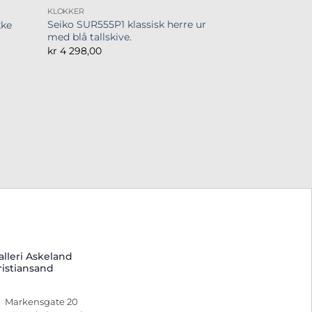
KLOKKER
Seiko SUR555P1 klassisk herre ur
kke
med blå tallskive.
kr
4 298,00
alleri Askeland
ristiansand
Markensgate 20