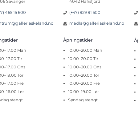
06 Savanger
4042 Hafrsfjord
47) 465 15 600
(+47) 929 91 500
ntrum@galleriaskeland.no
madla@galleriaskeland.no
ingstider
Åpningstider
Å
.00–17.00 Man
10.00–20.00 Man
00–17.00 Tir
10.00–20.00 Tir
00–17.00 Ons
10.00–20.00 Ons
00–19.00 Tor
10.00–20.00 Tor
00–17.00 Fre
10.00–20.00 Fre
00–16.00 Lør
10.00–19.00 Lør
ndag stengt
Søndag stengt