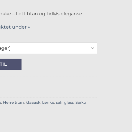
kke – Lett titan og tidløs eleganse
ktet under »
 klokke antall
TIL
e
,
Herre titan
,
klassisk
,
Lenke
,
safirglass
,
Seiko