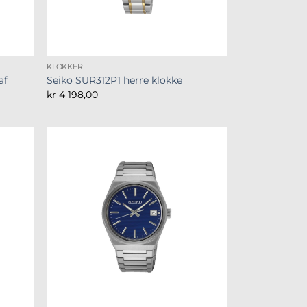
KLOKKER
af
Seiko SUR312P1 herre klokke
kr
4 198,00