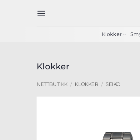
Skip
to
content
Klokker
Sm
Klokker
NETTBUTIKK
/
KLOKKER
/
SEIKO