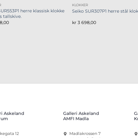
R
KLOKKER
SUR553P1 herre klassisk klokke
Seiko SUR307P1 herre stål klo
 tallskive.
8,00
kr
3 698,00
ri Askeland
Galleri Askeland
G
rum
AMFI Madla
K
rkegata 12
Madlakrossen 7