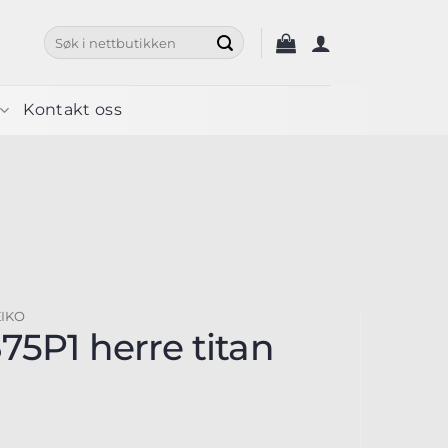
Søk
etter:
Kontakt oss
EIKO
75P1 herre titan