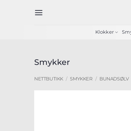
Skip
to
content
Klokker
Sm
Smykker
NETTBUTIKK
/
SMYKKER
/
BUNADSØLV