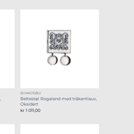
BUNADSØLV
,
Beltestøl Rogaland med tråkantlauv,
Oksidert
kr
1 011,00