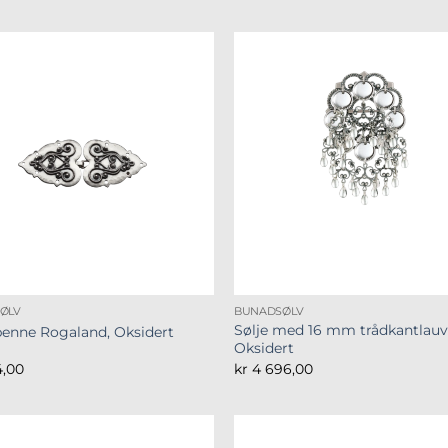
ØLV
BUNADSØLV
Sølje med 16 mm trådkantlauv
enne Rogaland, Oksidert
Oksidert
4,00
kr
4 696,00