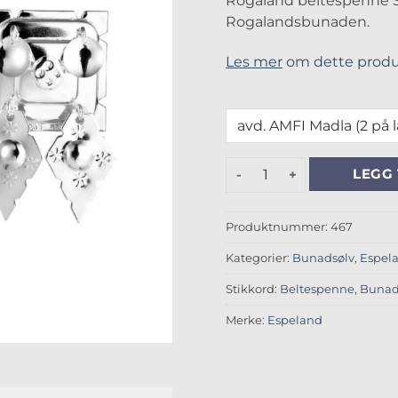
Rogaland beltespenne S/L
Rogalandsbunaden.
Les mer
om dette produ
Rogaland beltespenne S/L 
LEGG 
Produktnummer:
467
Kategorier:
Bunadsølv
,
Espel
Stikkord:
Beltespenne
,
Bunad
Merke:
Espeland