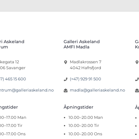
ri Askeland
Galleri Askeland
G
rum
AMFI Madla
K
rkegata 12
Madlakrossen 7
06 Savanger
4042 Hafrsfjord
47) 465 15 600
(+47) 929 91 500
ntrum@galleriaskeland.no
madla@galleriaskeland.no
ingstider
Åpningstider
Å
.00–17.00 Man
10.00–20.00 Man
00–17.00 Tir
10.00–20.00 Tir
00–17.00 Ons
10.00–20.00 Ons