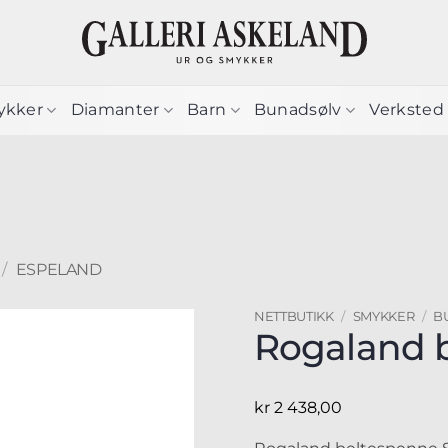
ykker
Diamanter
Barn
Bunadsølv
Verksted
/
ESPELAND
NETTBUTIKK
/
SMYKKER
/
B
Rogaland b
kr
2 438,00