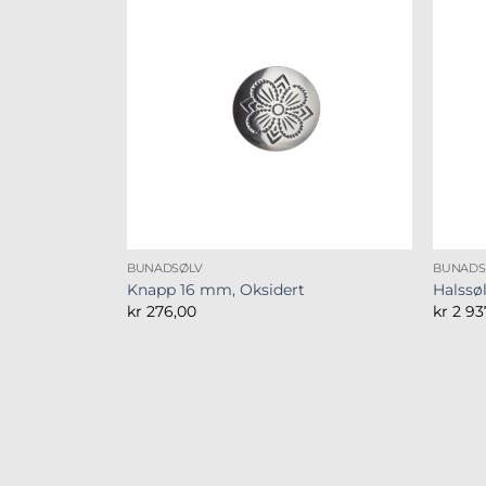
BUNADSØLV
BUNADS
Knapp 16 mm, Oksidert
Halssø
kr
276,00
kr
2 93