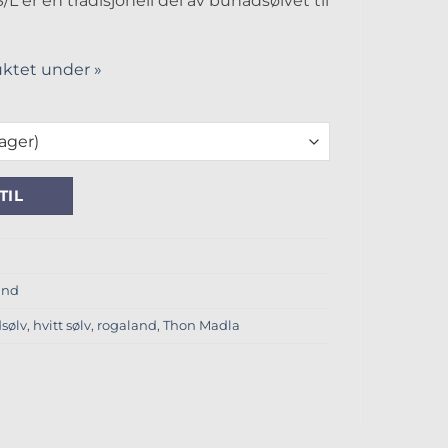
 er en tradisjonell del av bunadsølvet til
ktet under »
antall
TIL
and
sølv
,
hvitt sølv
,
rogaland
,
Thon Madla