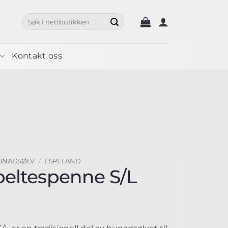
Søk
etter:
Kontakt oss
UNADSØLV
/
ESPELAND
eltespenne S/L