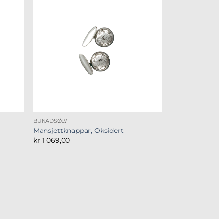
BUNADSØLV
Mansjettknappar, Oksidert
kr
1 069,00