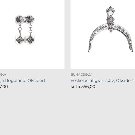
ØLV
BUNADSØLV
lje Rogaland, Oksidert
Veskelås filigran sølv, Oksidert
7,00
kr
14 556,00