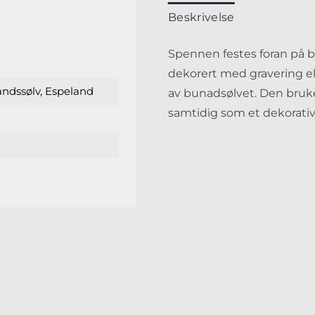
Beskrivelse
Spennen festes foran på bu
dekorert med gravering ell
andssølv, Espeland
av bunadsølvet. Den bruk
samtidig som et dekorati