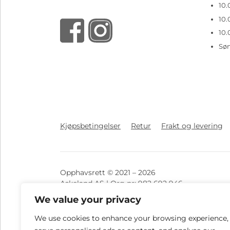
10.
10.
10.
Sø
Kjøpsbetingelser
Retur
Frakt og levering
Opphavsrett © 2021 – 2026
Askeland AS | Org nr: 982 692 946
We value your privacy
Vi tar forbehold ved eventuelle feil knyttet til
We use cookies to enhance your browsing experience,