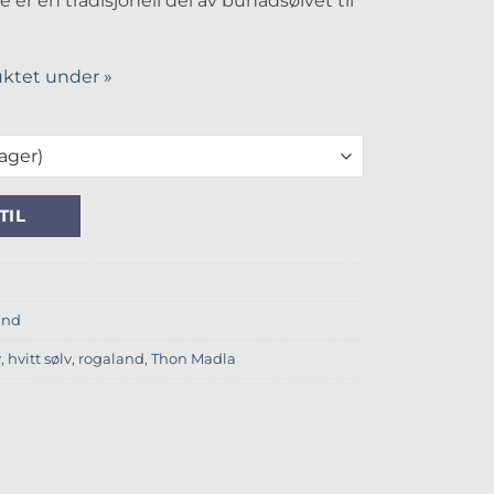
 er en tradisjonell del av bunadsølvet til
ktet under »
ntall
TIL
and
v
,
hvitt sølv
,
rogaland
,
Thon Madla