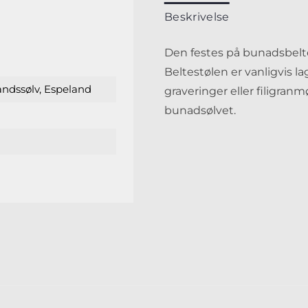
Beskrivelse
Den festes på bunadsbelt
Beltestølen er vanligvis l
andssølv, Espeland
graveringer eller filigran
bunadsølvet.