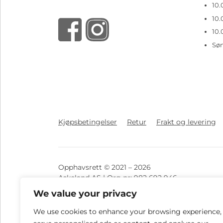
10.
10.
10.
Sø
Kjøpsbetingelser
Retur
Frakt og levering
Opphavsrett © 2021 – 2026
Askeland AS | Org nr: 982 692 946
We value your privacy
Vi tar forbehold ved eventuelle feil knyttet til
We use cookies to enhance your browsing experience,