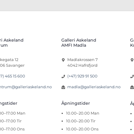
ri Askeland
Galleri Askeland
G
rum
AMFI Madla
K
rkegata 12
Madlakrossen 7
06 Savanger
4042 Hafrsfjord
47) 465 15 600
(+47) 929 91 500
ntrum@galleriaskeland.no
madla@galleriaskeland.no
ingstider
Åpningstider
Å
.00–17.00 Man
10.00–20.00 Man
00–17.00 Tir
10.00–20.00 Tir
00–17.00 Ons
10.00–20.00 Ons