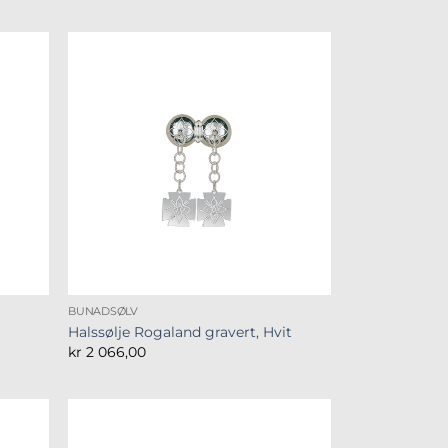
BUNADSØLV
Halssølje Rogaland gravert, Hvit
kr
2 066,00