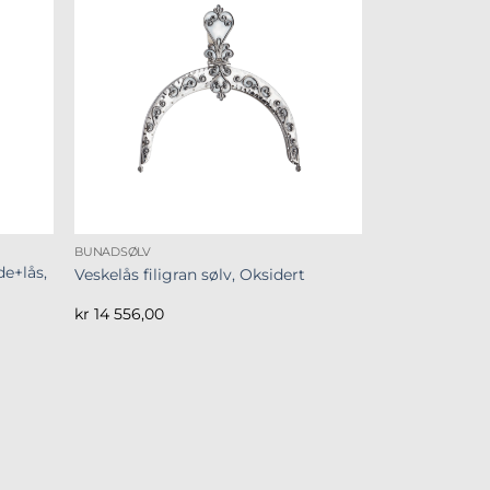
BUNADSØLV
de+lås,
Veskelås filigran sølv, Oksidert
kr
14 556,00