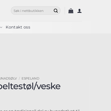
Søk
etter:
Kontakt oss
UNADSØLV
/
ESPELAND
eltestøl/veske