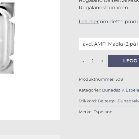
Rogaland beltestøl/veske
Rogalandsbunaden.
Les mer
om dette produ
Rogaland beltestøl/veske a
LEGG 
Produktnummer:
508
Kategorier:
Bunadsølv
,
Espel
Stikkord:
Beltestøl
,
Bunadsøl
Merke:
Espeland