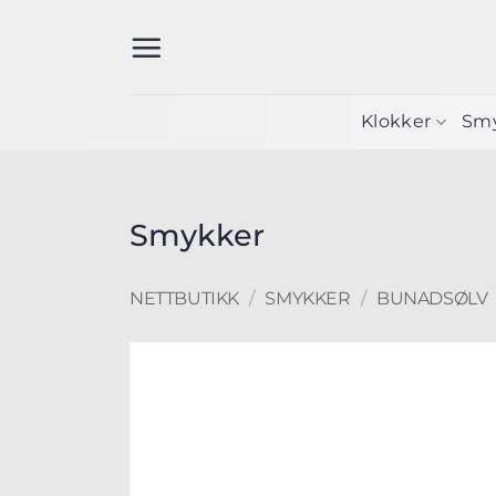
Skip
to
content
Klokker
Sm
Smykker
NETTBUTIKK
/
SMYKKER
/
BUNADSØLV