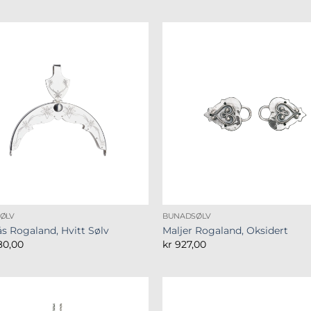
ØLV
BUNADSØLV
ås Rogaland, Hvitt Sølv
Maljer Rogaland, Oksidert
80,00
kr
927,00