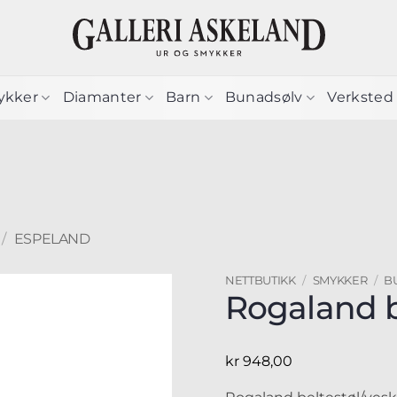
ykker
Diamanter
Barn
Bunadsølv
Verksted
/
ESPELAND
NETTBUTIKK
/
SMYKKER
/
B
Rogaland b
kr
948,00