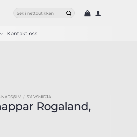
Søk
etter:
Kontakt oss
UNADSØLV
/
SYLVSMIDJA
nappar Rogaland,