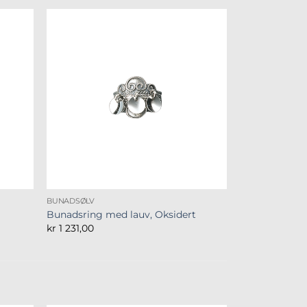
BUNADSØLV
Bunadsring med lauv, Oksidert
kr
1 231,00