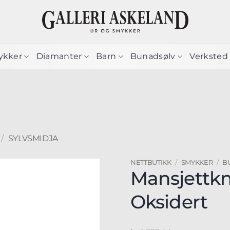
ykker
Diamanter
Barn
Bunadsølv
Verksted
/
SYLVSMIDJA
NETTBUTIKK
/
SMYKKER
/
B
Mansjettk
Oksidert