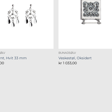
ØLV
BUNADSØLV
nt, Hvit 33 mm
Veskestøl, Oksidert
00
kr
1 033,00