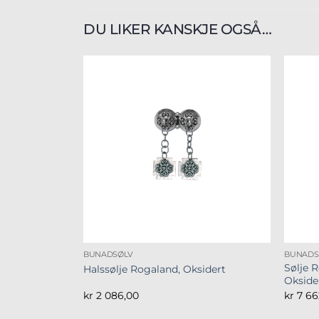
DU LIKER KANSKJE OGSÅ…
BUNADSØLV
BUNADS
Sølje 
Halssølje Rogaland, Oksidert
Okside
kr
2 086,00
kr
7 66