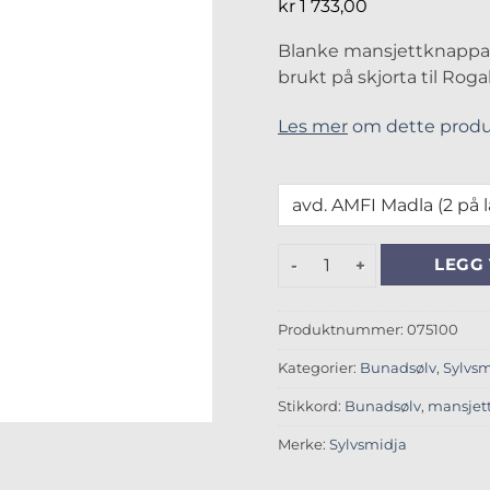
kr
1 733,00
Blanke mansjettknappar 
brukt på skjorta til Ro
Les mer
om dette produ
Mansjettknappar Rogaland,
LEGG 
Produktnummer:
075100
Kategorier:
Bunadsølv
,
Sylvsm
Stikkord:
Bunadsølv
,
mansjet
Merke:
Sylvsmidja