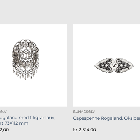
ØLV
BUNADSØLV
Rogaland med filigranlauv,
Capespenne Rogaland, Okside
rt 73×112 mm
2,00
kr
2 514,00