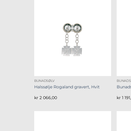
BUNADSØLV
BUNADS
Halssølje Rogaland gravert, Hvit
Bunads
kr
2 066,00
kr
1 191