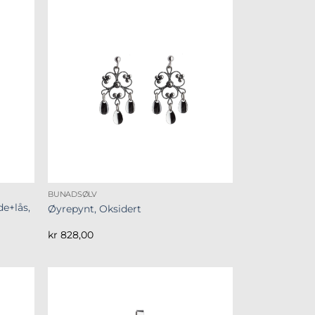
BUNADSØLV
de+lås,
Øyrepynt, Oksidert
kr
828,00