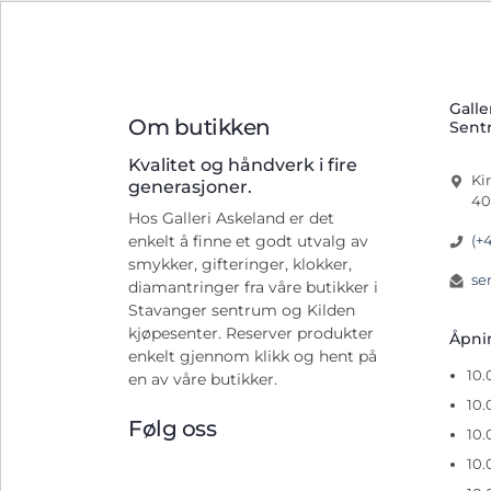
Galle
Om butikken
Sent
Kvalitet og håndverk i fire
Ki
generasjoner.
40
Hos Galleri Askeland er det
(+
enkelt å finne et godt utvalg av
smykker, gifteringer, klokker,
se
diamantringer fra våre butikker i
Stavanger sentrum og Kilden
kjøpesenter. Reserver produkter
Åpn
enkelt gjennom klikk og hent på
10
en av våre butikker.
10.
Følg oss
10.
10.