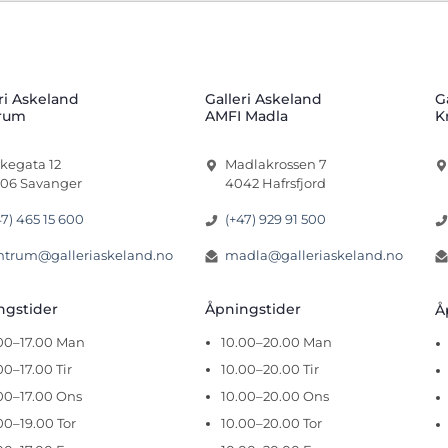
ri Askeland
Galleri Askeland
G
rum
AMFI Madla
K
rkegata 12
Madlakrossen 7
06 Savanger
4042 Hafrsfjord
47) 465 15 600
(+47) 929 91 500
ntrum@galleriaskeland.no
madla@galleriaskeland.no
ingstider
Åpningstider
Å
.00–17.00 Man
10.00–20.00 Man
00–17.00 Tir
10.00–20.00 Tir
00–17.00 Ons
10.00–20.00 Ons
00–19.00 Tor
10.00–20.00 Tor