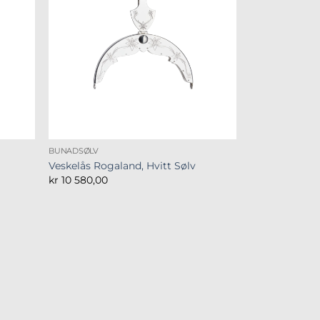
BUNADSØLV
Veskelås Rogaland, Hvitt Sølv
kr
10 580,00