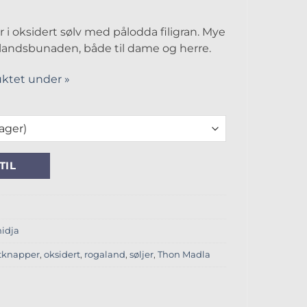
i oksidert sølv med pålodda filigran. Mye
galandsbunaden, både til dame og herre.
ktet under »
 Oksidert antall
TIL
idja
tknapper
,
oksidert
,
rogaland
,
søljer
,
Thon Madla