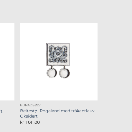
BUNADSØLV
Beltestøl Rogaland med tråkantlauv,
rt
Oksidert
kr
1 011,00