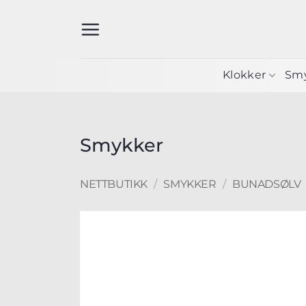
Skip
to
content
Klokker
Sm
Smykker
NETTBUTIKK
/
SMYKKER
/
BUNADSØLV