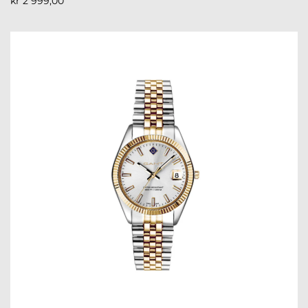
kr
2 999,00