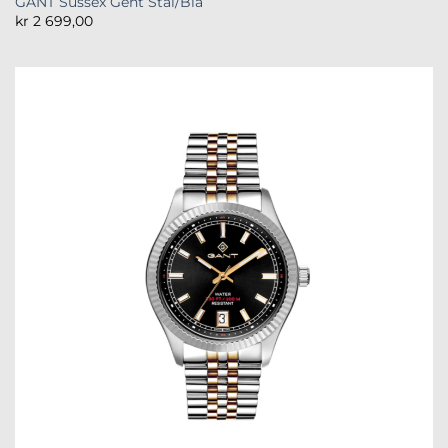
GANT Sussex Gent Stål/Blå
kr
2 699,00