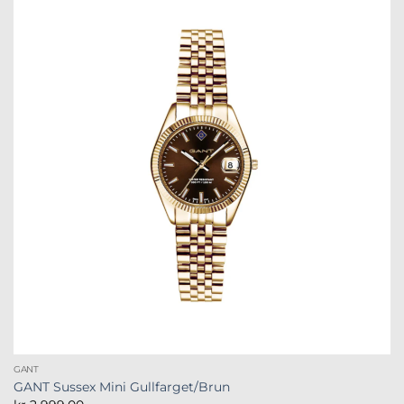
GANT
GANT Sussex Mini Gullfarget/Brun