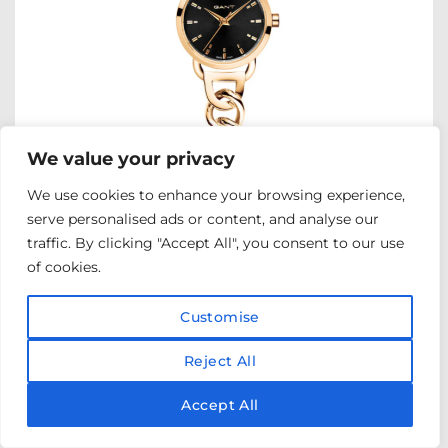
We value your privacy
We use cookies to enhance your browsing experience,
serve personalised ads or content, and analyse our
traffic. By clicking "Accept All", you consent to our use
GANT
of cookies.
GANT Truro Lady Gullfarget/Sort
kr
2 199,00
Customise
Reject All
Accept All