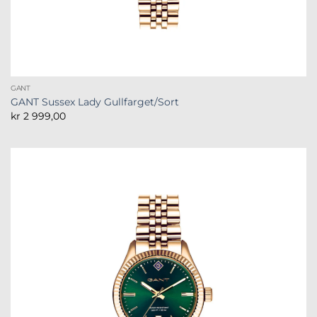
GANT
GANT Sussex Lady Gullfarget/Sort
kr
2 999,00