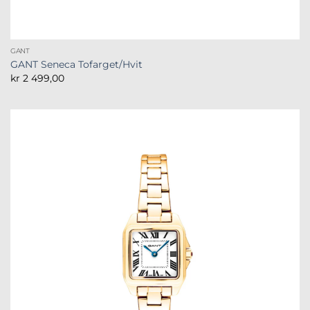
GANT
GANT Seneca Tofarget/Hvit
kr
2 499,00