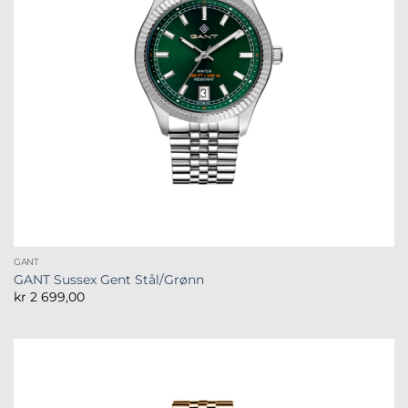
GANT
GANT Sussex Gent Stål/Grønn
kr
2 699,00