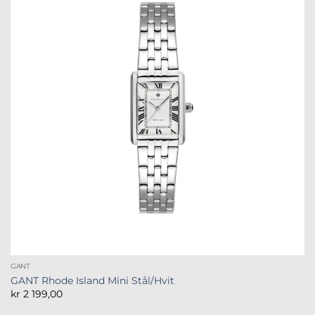
GANT
GANT Rhode Island Mini Stål/Hvit
kr
2 199,00