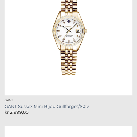
GANT
GANT Sussex Mini Bijou Gullfarget/Sølv
kr
2 999,00