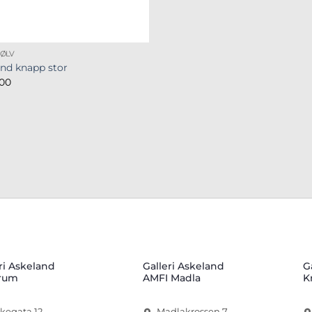
ØLV
nd knapp stor
00
ri Askeland
Galleri Askeland
G
rum
AMFI Madla
K
rkegata 12
Madlakrossen 7