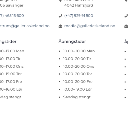
06 Savanger
4042 Hafrsfjord
47) 465 15 600
(+47) 929 91 500
ntrum@galleriaskeland.no
madla@galleriaskeland.no
ingstider
Åpningstider
Å
.00–17.00 Man
10.00–20.00 Man
00–17.00 Tir
10.00–20.00 Tir
00–17.00 Ons
10.00–20.00 Ons
00–19.00 Tor
10.00–20.00 Tor
00–17.00 Fre
10.00–20.00 Fre
00–16.00 Lør
10.00–19.00 Lør
ndag stengt
Søndag stengt