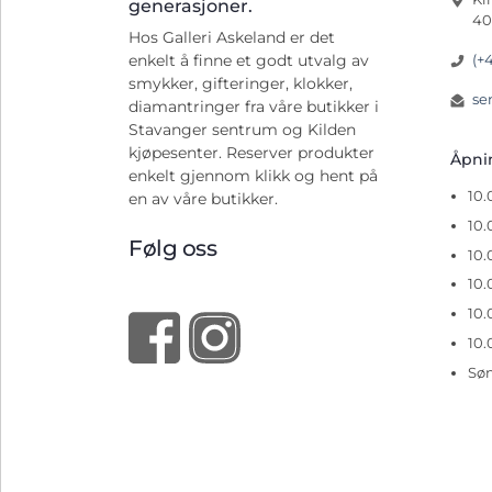
generasjoner.
40
Hos Galleri Askeland er det
(+
enkelt å finne et godt utvalg av
smykker, gifteringer, klokker,
se
diamantringer fra våre butikker i
Stavanger sentrum og Kilden
kjøpesenter. Reserver produkter
Åpn
enkelt gjennom klikk og hent på
10
en av våre butikker.
10.
Følg oss
10.
10.
10.
10.
Sø