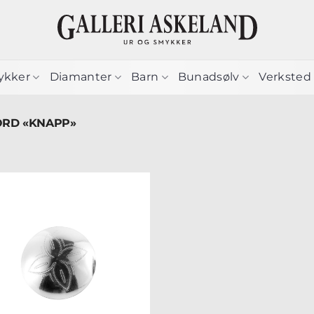
ykker
Diamanter
Barn
Bunadsølv
Verksted
ORD «KNAPP»