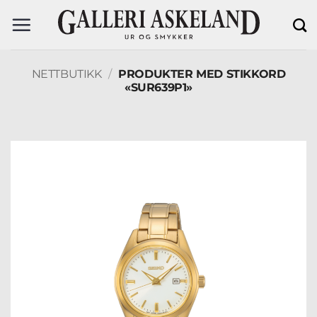
Skip
to
content
NETTBUTIKK
/
PRODUKTER MED STIKKORD
«SUR639P1»