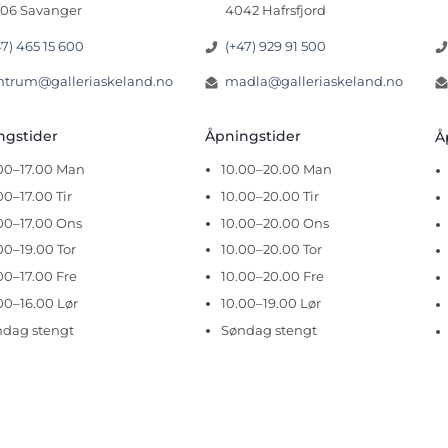
06 Savanger
4042 Hafrsfjord
47) 465 15 600
(+47) 929 91 500
ntrum@galleriaskeland.no
madla@galleriaskeland.no
ingstider
Åpningstider
Å
.00–17.00 Man
10.00–20.00 Man
00–17.00 Tir
10.00–20.00 Tir
00–17.00 Ons
10.00–20.00 Ons
00–19.00 Tor
10.00–20.00 Tor
00–17.00 Fre
10.00–20.00 Fre
00–16.00 Lør
10.00–19.00 Lør
ndag stengt
Søndag stengt