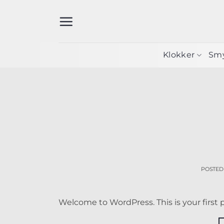
Skip
to
content
Klokker
Sm
POSTED
Welcome to WordPress. This is your first po