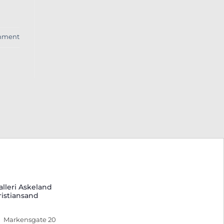
ment
alleri Askeland
ristiansand
Markensgate 20