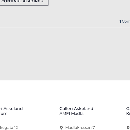
CONTINUE READING
→
1
Com
ri Askeland
Galleri Askeland
G
rum
AMFI Madla
K
rkegata 12
Madlakrossen 7