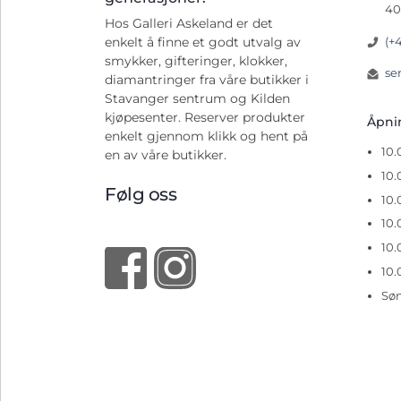
40
Hos Galleri Askeland er det
(+
enkelt å finne et godt utvalg av
smykker, gifteringer, klokker,
se
diamantringer fra våre butikker i
Stavanger sentrum og Kilden
kjøpesenter. Reserver produkter
Åpn
enkelt gjennom klikk og hent på
10
en av våre butikker.
10.
Følg oss
10.
10.
10.
10.
Sø