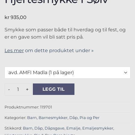
kr
935,00
Smykke som passer både til hverdag og til fest, og
er en gave som vil bli satt pris på.
Les mer
om dette produktet under »
Pia & Per Rosa Hjertesmykke I Sølv antall
LEGG TIL
Produktnummer:
119701
Kategorier:
Barn
,
Barnesmykker
,
Dåp
,
Pia og Per
Stikkord:
Barn
,
Dåp
,
Dåpsgave
,
Emalje
,
Emaljesmykker
,