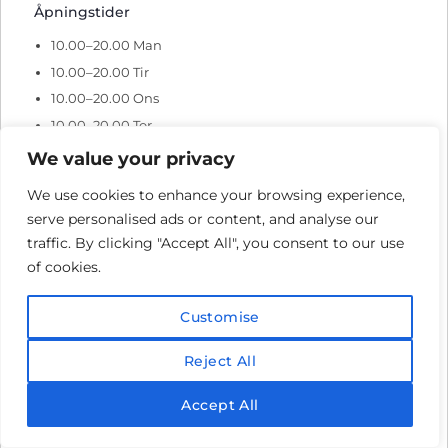
Åpningstider
10.00–20.00 Man
10.00–20.00 Tir
10.00–20.00 Ons
10.00–20.00 Tor
10.00–20.00 Fre
We value your privacy
10.00–19.00 Lør
We use cookies to enhance your browsing experience,
Søndag stengt
serve personalised ads or content, and analyse our
traffic. By clicking "Accept All", you consent to our use
of cookies.
Galleri Askeland
Kristiansand
Customise
Markensgate 20
4611 Kristiansand
Reject All
(+47) 954 29 034
Accept All
markens@askeland.no