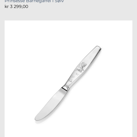
Prinsesse Barnegaffel I Sølv
kr
3 299,00