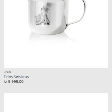
BARN
Prins Sølvkrus
kr
9 999,00