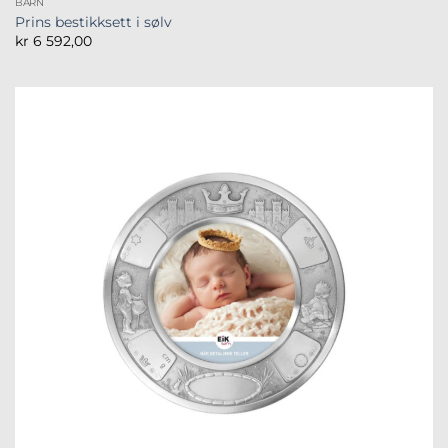
BARN
Prins bestikksett i sølv
kr
6 592,00