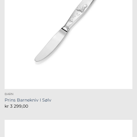
BARN
Prins Barnekniv I Sølv
kr
3 299,00