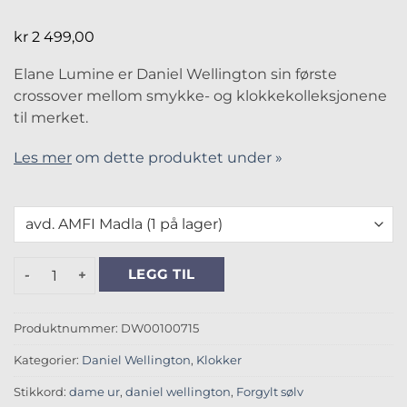
kr
2 499,00
Elane Lumine er Daniel Wellington sin første
crossover mellom smykke- og klokkekolleksjonene
til merket.
Les mer
om dette produktet under »
Elan Lumine Gullfarget Stål / Hvit antall
LEGG TIL
Produktnummer:
DW00100715
Kategorier:
Daniel Wellington
,
Klokker
Stikkord:
dame ur
,
daniel wellington
,
Forgylt sølv