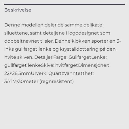
Beskrivelse
Denne modellen deler de samme delikate
siluettene, samt detaljene i logodesignet som
dobbeltnavnet tilsier. Denne klokken sporter en 3-
inks gullfarget lenke og krystalldottering på den
hvite skiven. Detaljer:Farge: GullfargetLenke:
gullfarget lenkeSkive: hvitfargetDimensjoner:
22×28.5mmUrverk: QuartzVanntetthet:
3ATM/30meter (regnresistent)