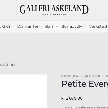
ykker
Diamanter
Barn
Bunadsølv
Verksted
LINGTON
NETTBUTIKK
/
KLOKKER
/
D
Petite Eve
kr
2 099,00