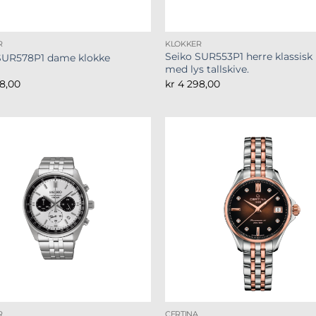
R
KLOKKER
Seiko SUR553P1 herre klassisk
SUR578P1 dame klokke
med lys tallskive.
8,00
kr
4 298,00
R
CERTINA