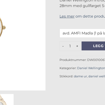
Daniel Wellington introd
28mm med gullfarget 5-l
Les mer
om dette produ
Petite Evergold 5-Link 28
LEGG 
Produktnummer:
DW001006
Kategorier:
Daniel Wellingto
Stikkord:
dame ur
,
daniel wel