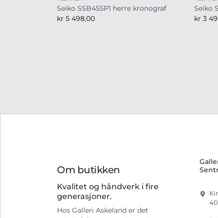
Seiko SSB455P1 herre kronograf
Seiko 
kr
5 498,00
kr
3 49
Galle
Om butikken
Sent
Kvalitet og håndverk i fire
Ki
generasjoner.
40
Hos Galleri Askeland er det