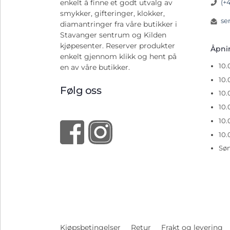
(+
enkelt å finne et godt utvalg av
smykker, gifteringer, klokker,
se
diamantringer fra våre butikker i
Stavanger sentrum og Kilden
kjøpesenter. Reserver produkter
Åpn
enkelt gjennom klikk og hent på
10
en av våre butikker.
10.
Følg oss
10.
10.
10.
10.
Sø
Kjøpsbetingelser
Retur
Frakt og levering