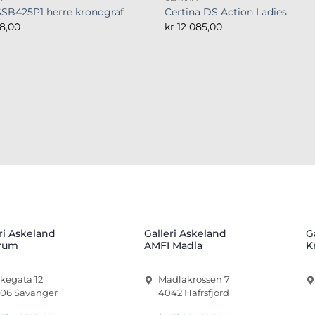
SSB425P1 herre kronograf
Certina DS Action Ladies
8,00
kr
12 085,00
ri Askeland
Galleri Askeland
G
rum
AMFI Madla
K
rkegata 12
Madlakrossen 7
06 Savanger
4042 Hafrsfjord