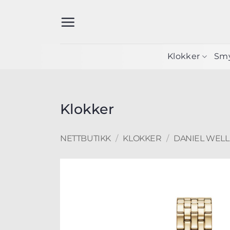
Skip
to
content
Klokker
Sm
Klokker
NETTBUTIKK
/
KLOKKER
/
DANIEL WEL