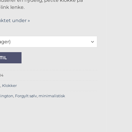
userer en nydelig, petite klokke på
ink lenke.
ktet under »
mm antall
TIL
14
n
,
Klokker
lington
,
Forgylt sølv
,
minimalistisk