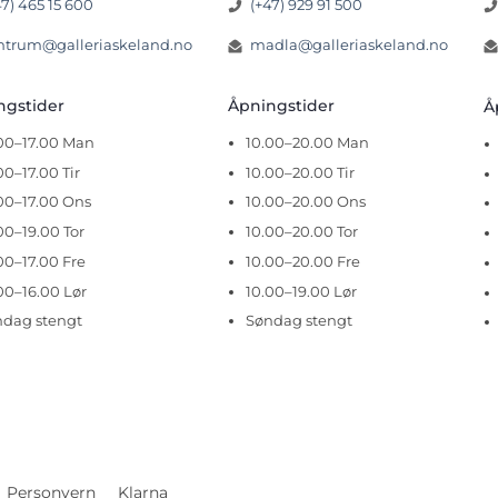
47) 465 15 600
(+47) 929 91 500
ntrum@galleriaskeland.no
madla@galleriaskeland.no
ingstider
Åpningstider
Å
.00–17.00 Man
10.00–20.00 Man
00–17.00 Tir
10.00–20.00 Tir
00–17.00 Ons
10.00–20.00 Ons
00–19.00 Tor
10.00–20.00 Tor
00–17.00 Fre
10.00–20.00 Fre
00–16.00 Lør
10.00–19.00 Lør
ndag stengt
Søndag stengt
Personvern
Klarna