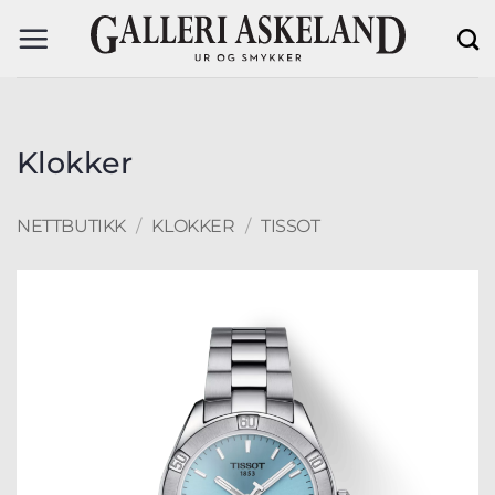
Skip
to
content
Klokker
NETTBUTIKK
/
KLOKKER
/
TISSOT