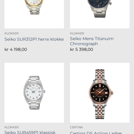
KLOKKER
KLOKKER
Seiko Mens Titanuim
Seiko SUR312P1 herre klokke
Chronograph
kr
4 198,00
kr
5 398,00
KLOKKER
CERTINA
Seiko SUR459P1 klassisk
Certina DS Action Ladies