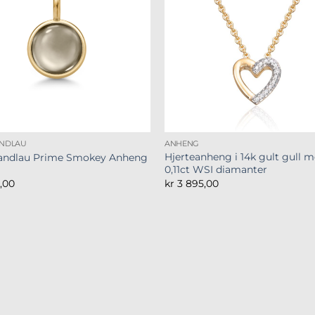
ANDLAU
ANHENG
Hjerteanheng i 14k gult gull 
Sandlau Prime Smokey Anheng
0,11ct WSI diamanter
0,00
kr
3 895,00