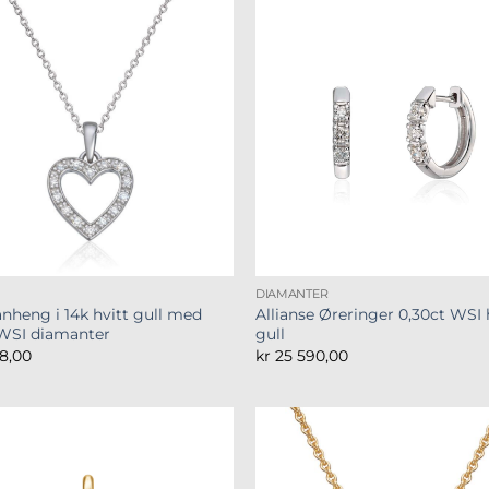
G
DIAMANTER
anheng i 14k hvitt gull med
Allianse Øreringer 0,30ct WSI 
 WSI diamanter
gull
8,00
kr
25 590,00