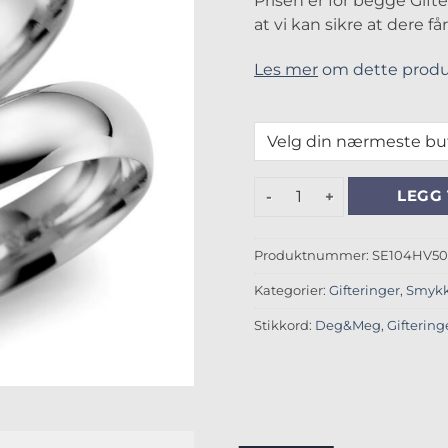
Prisen er for begge Gifte
at vi kan sikre at dere f
Les mer
om dette produ
Deg&Meg Ring SE104HV50 
LEGG 
Produktnummer:
SE104HV50
Kategorier:
Gifteringer
,
Smykk
Stikkord:
Deg&Meg
,
Giftering