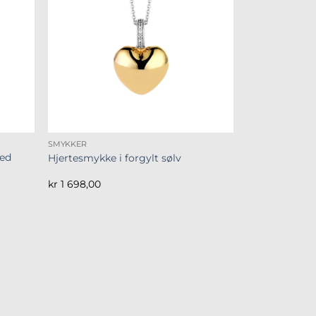
SMYKKER
med
Hjertesmykke i forgylt sølv
kr
1 698,00