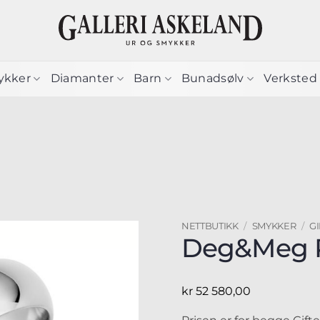
ykker
Diamanter
Barn
Bunadsølv
Verksted
NETTBUTIKK
/
SMYKKER
/
G
Deg&Meg 
kr
52 580,00