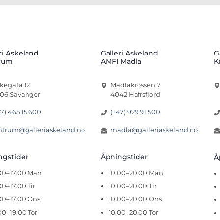
ri Askeland
Galleri Askeland
G
rum
AMFI Madla
K
rkegata 12
Madlakrossen 7
06 Savanger
4042 Hafrsfjord
47) 465 15 600
(+47) 929 91 500
ntrum@galleriaskeland.no
madla@galleriaskeland.no
ingstider
Åpningstider
Å
.00–17.00 Man
10.00–20.00 Man
00–17.00 Tir
10.00–20.00 Tir
00–17.00 Ons
10.00–20.00 Ons
00–19.00 Tor
10.00–20.00 Tor