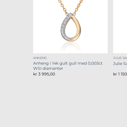
ANHENG
JULIE S
Anheng i 14k gult gull med 0,003ct
Julie 
WSI diamanter
kr
3 995,00
kr
1 15