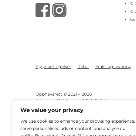
10.
10.
Sø
Kjøpsbetingelser
Retur
Frakt og levering
Opphavsrett © 2021 – 2026
Askeland AS | Org nr: 982 692 946
We value your privacy
Vi tar forbehold ved eventuelle feil knyttet til
We use cookies to enhance your browsing experience,
serve personalised ads or content, and analyse our
Vipps
Klarna
Visa
MasterCa
traffic. By clicking "Accept All", you consent to our use