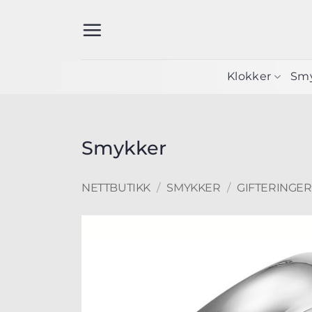
Skip
to
content
Klokker
Sm
Smykker
NETTBUTIKK
/
SMYKKER
/
GIFTERINGER