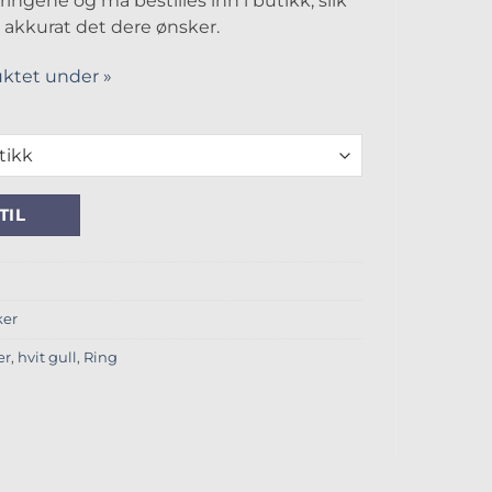
ringene og må bestilles inn i butikk, slik
år akkurat det dere ønsker.
ktet under »
antall
TIL
er
er
,
hvit gull
,
Ring