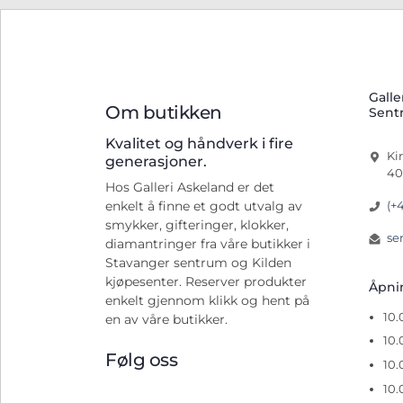
Galle
Om butikken
Sent
Kvalitet og håndverk i fire
Ki
generasjoner.
40
Hos Galleri Askeland er det
(+
enkelt å finne et godt utvalg av
smykker, gifteringer, klokker,
se
diamantringer fra våre butikker i
Stavanger sentrum og Kilden
kjøpesenter. Reserver produkter
Åpn
enkelt gjennom klikk og hent på
10
en av våre butikker.
10.
Følg oss
10.
10.