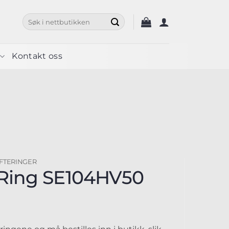
Søk
etter:
Kontakt oss
IFTERINGER
Ring SE104HV50