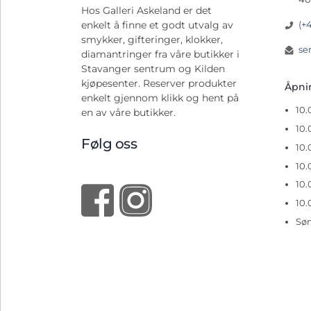
Hos Galleri Askeland er det
(+
enkelt å finne et godt utvalg av
smykker, gifteringer, klokker,
se
diamantringer fra våre butikker i
Stavanger sentrum og Kilden
kjøpesenter. Reserver produkter
Åpn
enkelt gjennom klikk og hent på
10
en av våre butikker.
10.
Følg oss
10.
10.
10.
10.
Sø