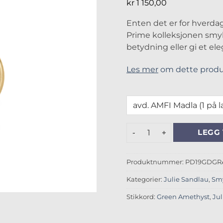
kr
1 150,00
Enten det er for hverdag
Prime kolleksjonen smy
betydning eller gi et ele
Les mer
om dette produ
Julie Sandlau Prime Green
LEGG 
Produktnummer:
PD19GDGR
Kategorier:
Julie Sandlau
,
Sm
Stikkord:
Green Amethyst
,
Jul