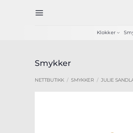
Skip
to
content
Klokker
Sm
Smykker
NETTBUTIKK
/
SMYKKER
/
JULIE SANDL