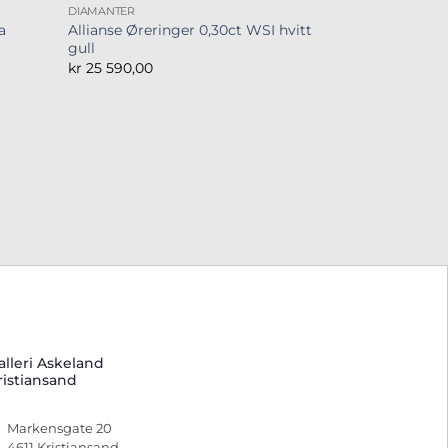
DIAMANTER
a
Allianse Øreringer 0,30ct WSI hvitt
gull
kr
25 590,00
alleri Askeland
ristiansand
Markensgate 20
4611 Kristiansand