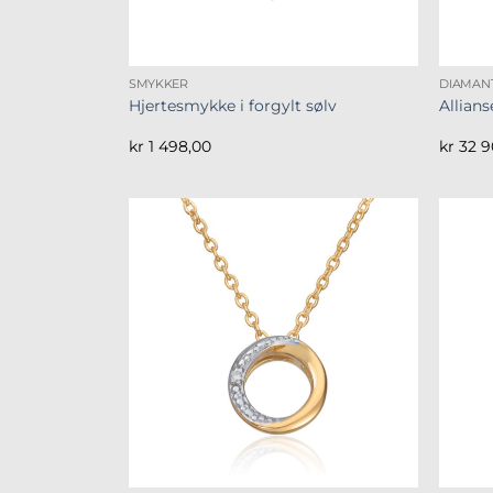
SMYKKER
DIAMAN
Hjertesmykke i forgylt sølv
Allian
kr
1 498,00
kr
32 9