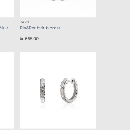
BARN
Blue
Pia&Per hvit blomst
kr
665,00