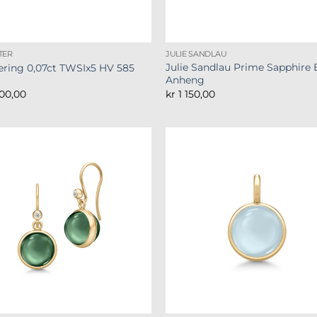
TER
JULIE SANDLAU
Julie Sandlau Prime Sapphire 
sering 0,07ct TWSIx5 HV 585
Anheng
00,00
kr
1 150,00