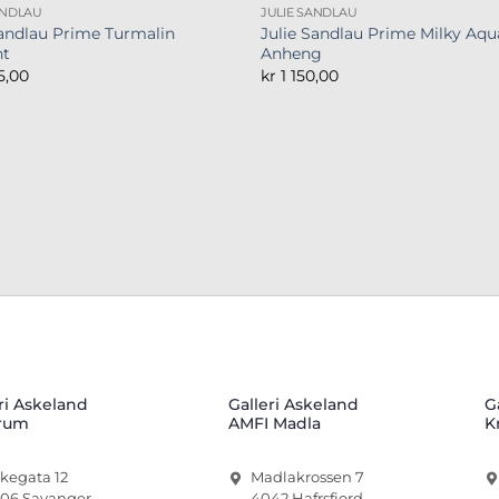
ANDLAU
JULIE SANDLAU
Sandlau Prime Turmalin
Julie Sandlau Prime Milky Aqu
nt
Anheng
5,00
kr
1 150,00
ri Askeland
Galleri Askeland
G
rum
AMFI Madla
K
rkegata 12
Madlakrossen 7
06 Savanger
4042 Hafrsfjord