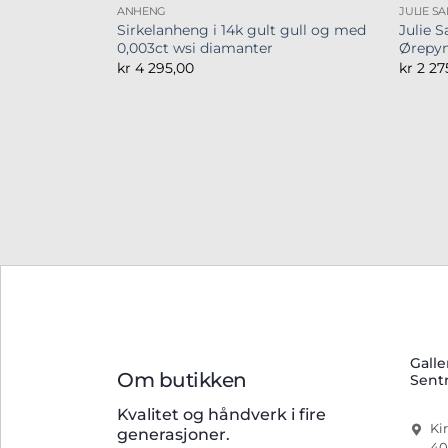
ANHENG
JULIE S
Sirkelanheng i 14k gult gull og med
Julie 
0,003ct wsi diamanter
Ørepy
kr
4 295,00
kr
2 27
Galle
Om butikken
Sent
Kvalitet og håndverk i fire
Ki
generasjoner.
40