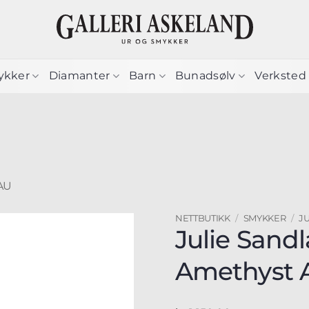
ykker
Diamanter
Barn
Bunadsølv
Verksted
AU
NETTBUTIKK
/
SMYKKER
/
J
Julie Sand
Amethyst 