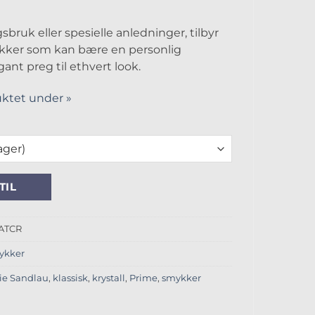
sbruk eller spesielle anledninger, tilbyr
kker som kan bære en personlig
gant preg til ethvert look.
ktet under »
 Amethyst Anheng antall
TIL
ATCR
ykker
ie Sandlau
,
klassisk
,
krystall
,
Prime
,
smykker