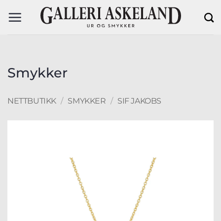
Skip
to
content
Smykker
NETTBUTIKK
/
SMYKKER
/
SIF JAKOBS