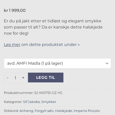
kr
1 999,00
Er du på jakt etter et tidløst og elegant smykke
som passer til alt? Da er kanskje dette halskjede
noe for deg!
Les mer
om dette produktet under »
Imperia Piccolo Halskjede antall
LEGG TIL
Produktnummer:
SJ-N10751-CZ-YG
Kategorier:
Sif Jakobs
,
Smykker
Stikkord:
Anheng
,
Forgylt sølv
,
Halskjede
,
Imperia Piccolo