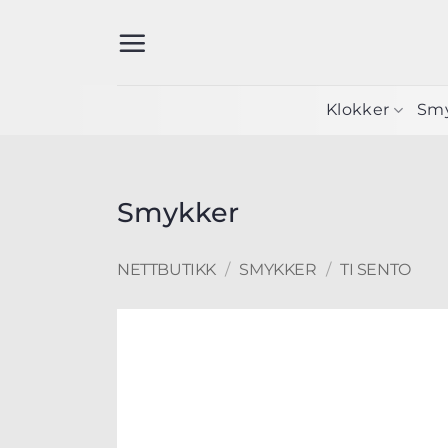
Skip
to
content
Klokker
Sm
Smykker
NETTBUTIKK
/
SMYKKER
/
TI SENTO