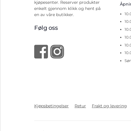
kjøpesenter. Reserver produkter
Åpn
enkelt gjennom klikk og hent på
10
en av våre butikker.
10.
Følg oss
10.
10.
10.
10.
Sø
Kjøpsbetingelser
Retur
Frakt og levering