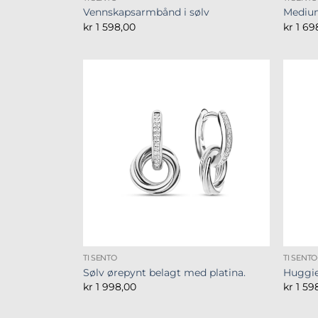
Vennskapsarmbånd i sølv
Medium
kr
1 598,00
kr
1 69
TI SENTO
TI SENTO
Sølv ørepynt belagt med platina.
Huggi
kr
1 998,00
kr
1 59