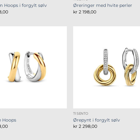
 Hoops i forgylt sølv
Øreringer med hvite perler
8,00
kr
2 198,00
TI SENTO
e Hoops
Ørepynt i forgylt sølv
8,00
kr
2 298,00