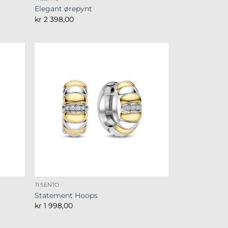
Elegant ørepynt
kr
2 398,00
TI SENTO
Statement Hoops
kr
1 998,00