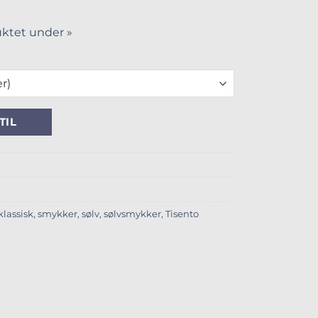
ktet under »
ll
TIL
klassisk
,
smykker
,
sølv
,
sølvsmykker
,
Tisento