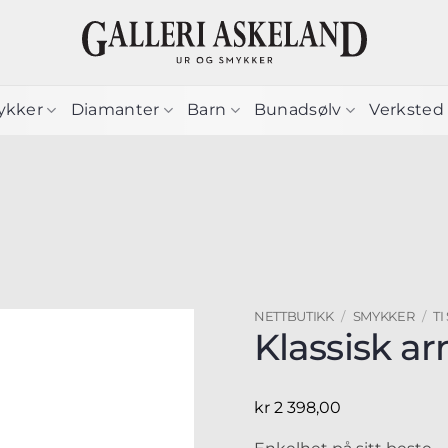
ykker
Diamanter
Barn
Bunadsølv
Verksted
NETTBUTIKK
/
SMYKKER
/
TI
Klassisk ar
kr
2 398,00