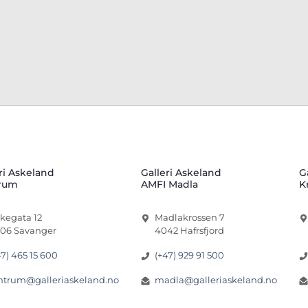
ri Askeland
Galleri Askeland
G
rum
AMFI Madla
K
rkegata 12
Madlakrossen 7
06 Savanger
4042 Hafrsfjord
47) 465 15 600
(+47) 929 91 500
ntrum@galleriaskeland.no
madla@galleriaskeland.no