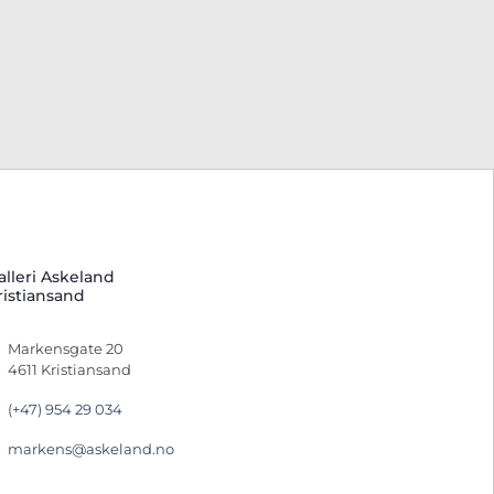
alleri Askeland
ristiansand
Markensgate 20
4611 Kristiansand
(+47) 954 29 034
markens@askeland.no