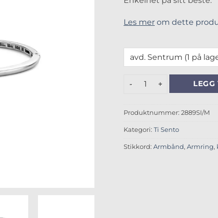
Enkelhet på sitt beste.
Les mer
om dette produ
Klassisk armring i sølv anta
LEGG 
Produktnummer:
2889SI/M
Kategori:
Ti Sento
Stikkord:
Armbånd
,
Armring
,