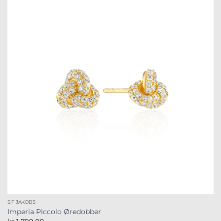
SIF JAKOBS
Imperia Piccolo Øredobber