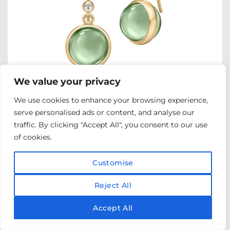
We value your privacy
We use cookies to enhance your browsing experience,
serve personalised ads or content, and analyse our
traffic. By clicking "Accept All", you consent to our use
JULIE SANDLAU
of cookies.
Julie Sandlau Prime Green Amethyst Ørepynt
kr
2 275,00
Customise
Reject All
Accept All