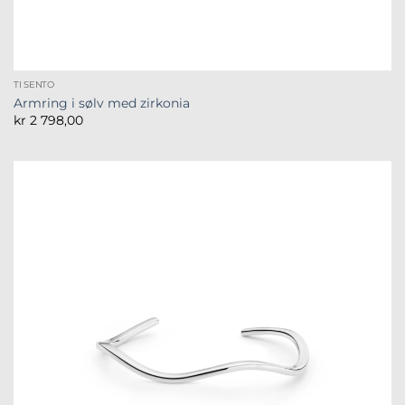
TI SENTO
Armring i sølv med zirkonia
kr
2 798,00