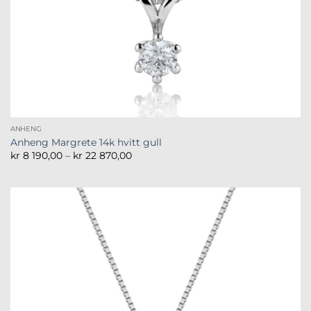
ANHENG
Anheng Margrete 14k hvitt gull
Prisområde:
kr
8 190,00
–
kr
22 870,00
kr 8
190,00
til
kr 22
870,00