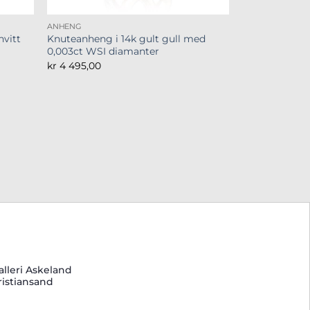
ANHENG
hvitt
Knuteanheng i 14k gult gull med
0,003ct WSI diamanter
kr
4 495,00
alleri Askeland
ristiansand