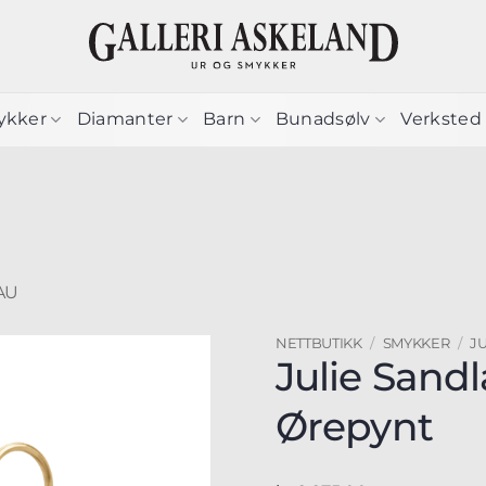
ykker
Diamanter
Barn
Bunadsølv
Verksted
AU
NETTBUTIKK
/
SMYKKER
/
J
Julie Sand
Ørepynt