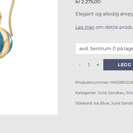
kr
2 275,00
Elegant og allsidig ørep
Les mer
om dette produ
Julie Sandlau Prime Ice Bl
LEGG 
Produktnummer:
HKS181GDI
Kategorier:
Julie Sandlau
,
Sm
Stikkord:
Ice Blue
,
Julie Sand