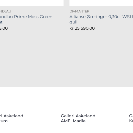
ANDLAU
DIAMANTER
Sandlau Prime Moss Green
Allianse Øreringer 0,30ct WSI 
nt
gull
5,00
kr
25 590,00
ri Askeland
Galleri Askeland
G
rum
AMFI Madla
K