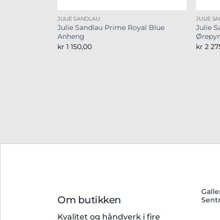
JULIE SANDLAU
JULIE S
Julie Sandlau Prime Royal Blue
Julie 
Anheng
Ørepy
kr
1 150,00
kr
2 27
Galle
Om butikken
Sent
Kvalitet og håndverk i fire