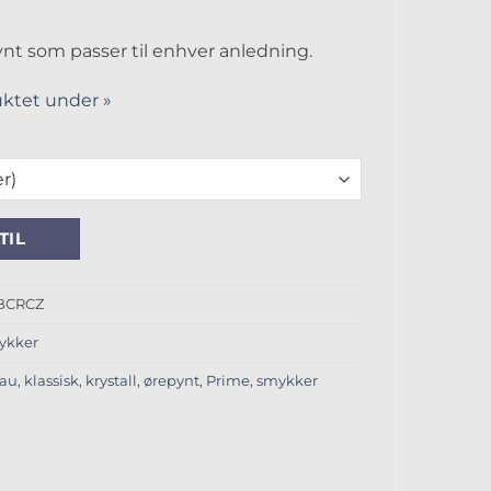
ynt som passer til enhver anledning.
ktet under »
ue Ørepynt antall
TIL
BCRCZ
ykker
lau
,
klassisk
,
krystall
,
ørepynt
,
Prime
,
smykker