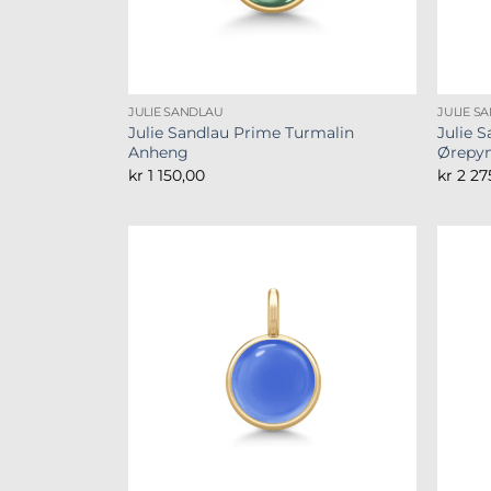
JULIE SANDLAU
JULIE S
Julie Sandlau Prime Turmalin
Julie 
Anheng
Ørepy
kr
1 150,00
kr
2 27