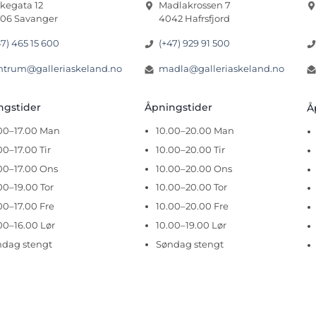
rkegata 12
Madlakrossen 7
06 Savanger
4042 Hafrsfjord
47) 465 15 600
(+47) 929 91 500
ntrum@galleriaskeland.no
madla@galleriaskeland.no
ingstider
Åpningstider
Å
.00–17.00 Man
10.00–20.00 Man
00–17.00 Tir
10.00–20.00 Tir
00–17.00 Ons
10.00–20.00 Ons
00–19.00 Tor
10.00–20.00 Tor
00–17.00 Fre
10.00–20.00 Fre
00–16.00 Lør
10.00–19.00 Lør
ndag stengt
Søndag stengt