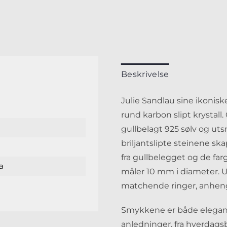
Beskrivelse
Julie Sandlau sine ikonis
rund karbon slipt krystall
gullbelagt 925 sølv og ut
briljantslipte steinene sk
fra gullbelegget og de far
ia
måler 10 mm i diameter. 
matchende ringer, anheng
Smykkene er både elegante 
anledninger, fra hverdagsb