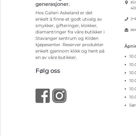
Ki
generasjoner.
40
Hos Galleri Askeland er det
(+
enkelt å finne et godt utvalg av
smykker, gifteringer, klokker,
se
diamantringer fra våre butikker i
Stavanger sentrum og Kilden
kjøpesenter. Reserver produkter
Åpn
enkelt gjennom klikk og hent på
10
en av våre butikker.
10.
Følg oss
10.
10.
10.
10.
Sø