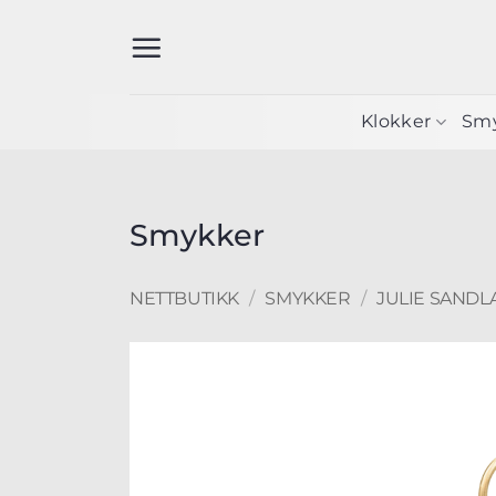
Skip
to
content
Klokker
Sm
Smykker
NETTBUTIKK
/
SMYKKER
/
JULIE SANDL