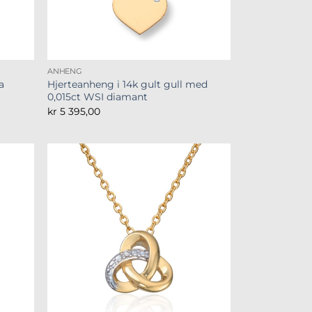
ANHENG
a
Hjerteanheng i 14k gult gull med
0,015ct WSI diamant
kr
5 395,00