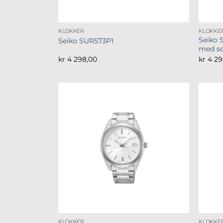
KLOKKER
KLOKKE
Seiko 
Seiko SUR573P1
med sor
kr
4 298,00
kr
4 29
KLOKKER
KLOKKE