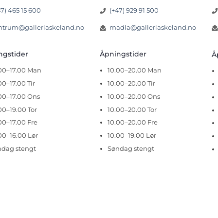
47) 465 15 600
(+47) 929 91 500
ntrum@galleriaskeland.no
madla@galleriaskeland.no
ingstider
Åpningstider
Å
.00–17.00 Man
10.00–20.00 Man
00–17.00 Tir
10.00–20.00 Tir
00–17.00 Ons
10.00–20.00 Ons
00–19.00 Tor
10.00–20.00 Tor
00–17.00 Fre
10.00–20.00 Fre
00–16.00 Lør
10.00–19.00 Lør
ndag stengt
Søndag stengt