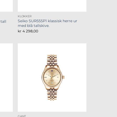
KLOKKER
Seiko SUR555P1 klassisk herre ur
tall
med blå tallskive.
kr
4 298,00
GANT