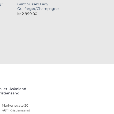
Gant Sussex Lady
af
Gullfarget/Champagne
kr
2 999,00
alleri Askeland
ristiansand
Markensgate 20
4611 Kristiansand