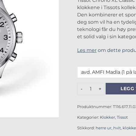
Tissot Chrono XL Classic
klokkene i Tissots koll
Den kombinerer et sport
deg som vil ha en tydel
teknologi får du høy pres
et solid valg i sin kategor
Les mer
om dette produ
Tissot Chrono XL Classic an
LEGG 
Produktnummer:
T116.617.11.
Kategorier:
Klokker
,
Tissot
Stikkord:
herre ur
,
hvit
,
klokke