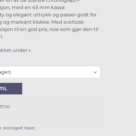
 er en av de største chronograph-
eksjon, med en 45 mm kasse.
y og elegant uttrykk og passer godt for
ig og markant klokke. Med sveitsisk
isjon til en god pris, noe som gjør den til
i.
ktet under »
tall
TIL
037.00
r
,
kronograf
,
tissot