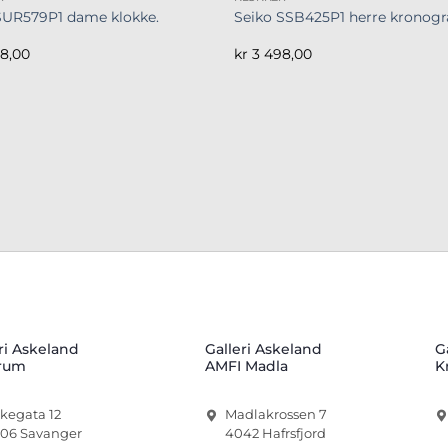
SUR579P1 dame klokke.
Seiko SSB425P1 herre kronogr
8,00
kr
3 498,00
ri Askeland
Galleri Askeland
G
rum
AMFI Madla
K
rkegata 12
Madlakrossen 7
06 Savanger
4042 Hafrsfjord