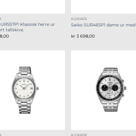
R
KLOKKER
SUR557P1 Klassisk herre ur
Seiko SUR465P1 dame ur med 
t tallskive.
8,00
kr
3 698,00
R
KLOKKER