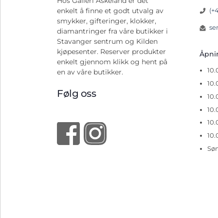
Hos Galleri Askeland er det
(+
enkelt å finne et godt utvalg av
smykker, gifteringer, klokker,
se
diamantringer fra våre butikker i
Stavanger sentrum og Kilden
kjøpesenter. Reserver produkter
Åpn
enkelt gjennom klikk og hent på
10
en av våre butikker.
10.
Følg oss
10.
10.
10.
10.
Sø