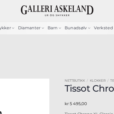
ykker
Diamanter
Barn
Bunadsølv
Verksted
NETTBUTIKK
/
KLOKKER
/
TI
Tissot Chro
kr
5 495,00