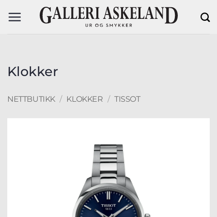
Skip
to
content
Klokker
NETTBUTIKK
/
KLOKKER
/
TISSOT